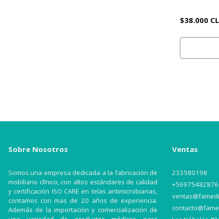
$38.000 C
Sobre Nosotros
Ventas
Somos una empresa dedicada a la fabricación de
233580198
mobiliario clínico, con altos estándares de calidad
+56975482876
y certificación ISO CARE en telas antimicrobianas,
ventas@famedic
contamos con mas de 20 años de experiencia.
contacto@famed
Además de la importación y comercialización de
una variedad de productos médicos para