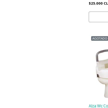
$25.000 C
AGOTADO
Alza Wc C