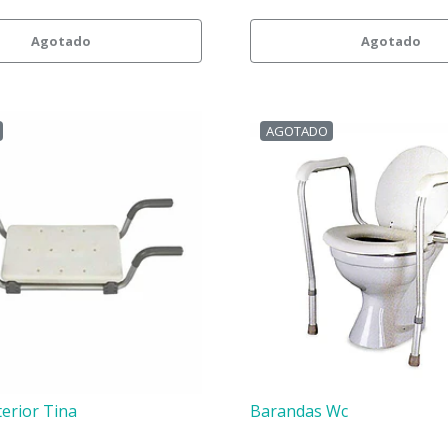
Agotado
Agotado
AGOTADO
terior Tina
Barandas Wc