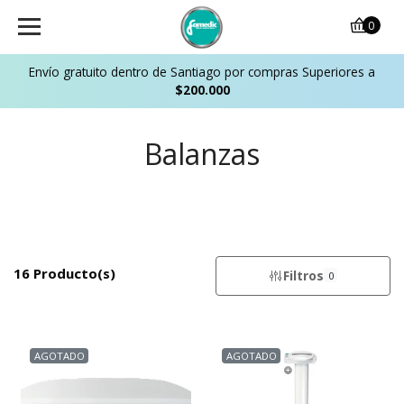
0
Envío gratuito dentro de Santiago por compras Superiores a
$200.000
Balanzas
16 Producto(s)
Filtros
0
AGOTADO
AGOTADO