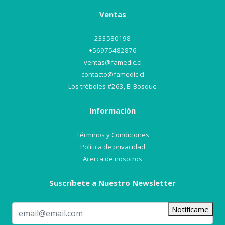
Ventas
233580198
+56975482876
ventas@famedic.cl
contacto@famedic.cl
Los tréboles #263, El Bosque
Información
Términos y Condiciones
Política de privacidad
Acerca de nosotros
Suscríbete a Nuestro Newsletter
Notifícame