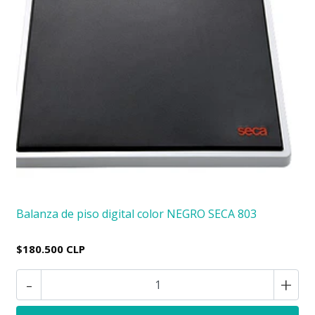
Balanza de piso digital color NEGRO SECA 803
$180.500 CLP
-
+