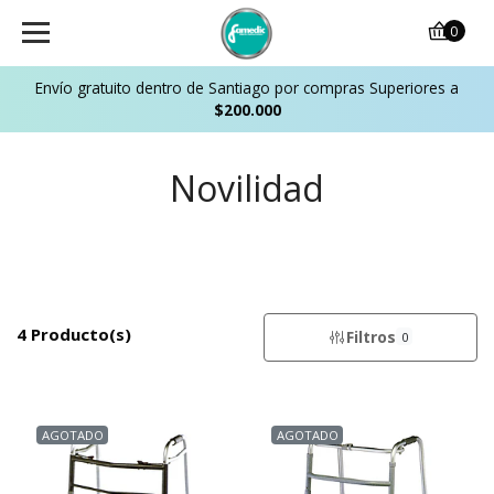
0
Envío gratuito dentro de Santiago por compras Superiores a
$200.000
Novilidad
4 Producto(s)
Filtros
0
AGOTADO
AGOTADO