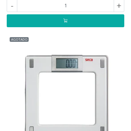
-
+
AGOTADO